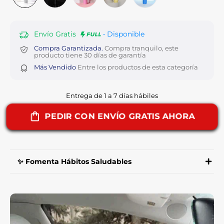
Envío Gratis
• Disponible
Compra Garantizada.
Compra tranquilo, este
producto tiene 30 días de garantía
Más Vendido
Entre los productos de esta categoría
Entrega de 1 a 7 días hábiles
PEDIR CON ENVÍO GRATIS AHORA
✨ Fomenta Hábitos Saludables
Con su gran capacidad, te anima a beber más
agua a lo largo del día, ayudando a mantener
una hidratación adecuada que es esencial para
la salud.