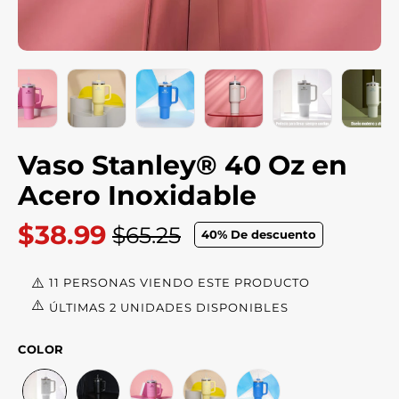
Vaso Stanley® 40 Oz en
Acero Inoxidable
$38.99
$65.25
40
% De descuento
Precio
habitual
11 PERSONAS VIENDO ESTE PRODUCTO
ÚLTIMAS 2 UNIDADES DISPONIBLES
COLOR