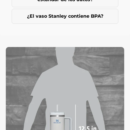
¿El vaso Stanley contiene BPA?