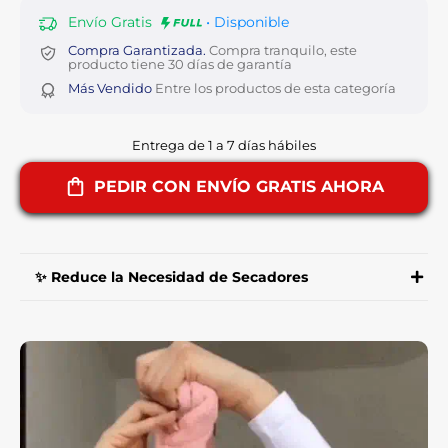
Envío Gratis
• Disponible
Compra Garantizada.
Compra tranquilo, este
producto tiene 30 días de garantía
Más Vendido
Entre los productos de esta categoría
Entrega de 1 a 7 días hábiles
PEDIR CON ENVÍO GRATIS AHORA
✨ Reduce la Necesidad de Secadores
Gracias a su avanzada tecnología de microfibra,
Turbie® absorbe la humedad de tu cabello en
menos de 15 minutos, lo que disminuye el
tiempo que necesitas para usar un secador.