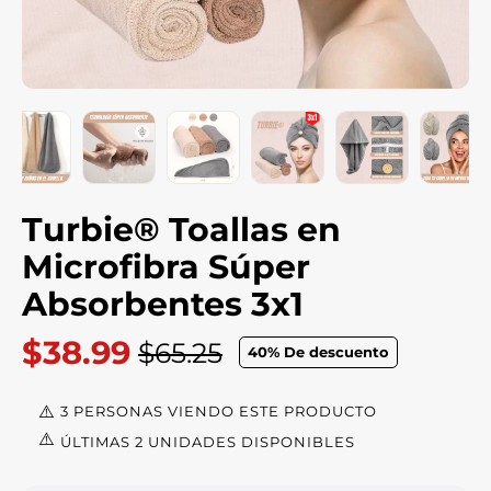
Turbie® Toallas en
Microfibra Súper
Absorbentes 3x1
$38.99
$65.25
40
% De descuento
Precio
habitual
3 PERSONAS VIENDO ESTE PRODUCTO
ÚLTIMAS 2 UNIDADES DISPONIBLES