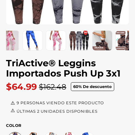
TriActive® Leggins
Importados Push Up 3x1
$64.99
$162.48
60
% De descuento
Precio
habitual
9 PERSONAS VIENDO ESTE PRODUCTO
ÚLTIMAS 2 UNIDADES DISPONIBLES
COLOR