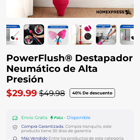
PowerFlush® Destapador
Neumático de Alta
Presión
$29.99
$49.98
40
% De descuento
Precio
habitual
Envío Gratis
• Disponible
Compra Garantizada.
Compra tranquilo, este
producto tiene 30 días de garantía
Más Vendido
Entre los productos de esta categoría