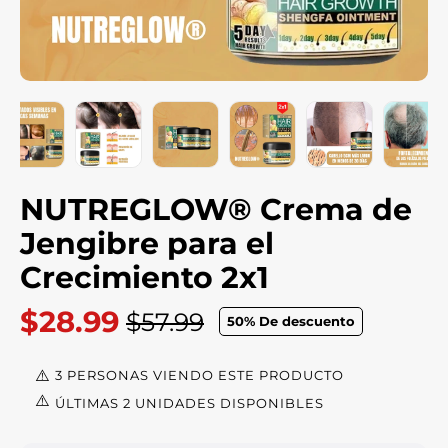
NUTREGLOW® Crema de
Jengibre para el
Crecimiento 2x1
$28.99
$57.99
50
% De descuento
Precio
habitual
3 PERSONAS VIENDO ESTE PRODUCTO
ÚLTIMAS 2 UNIDADES DISPONIBLES