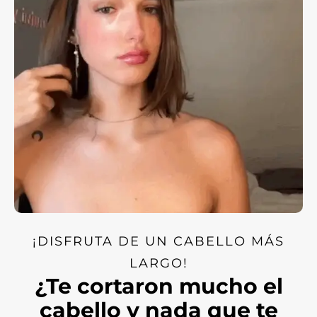
profundo que penetra en la cutícula del cabello,
sellando la humedad y suavizando la textura
áspera. Esto no solo reduce el frizz visible, sino
que también previene la sequedad excesiva
que puede hacer que el cabello se vea opaco y
áspero.
¡DISFRUTA DE UN CABELLO MÁS
LARGO!
¿Te cortaron mucho el
cabello y nada que te