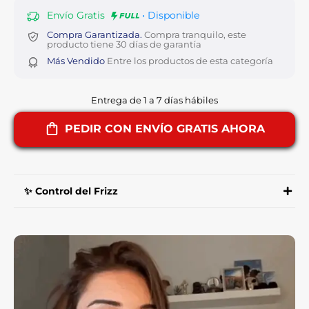
Envío Gratis
• Disponible
Compra Garantizada.
Compra tranquilo, este
producto tiene 30 días de garantía
Más Vendido
Entre los productos de esta categoría
Entrega de 1 a 7 días hábiles
PEDIR CON ENVÍO GRATIS AHORA
✨ Control del Frizz
-NUTREGLOW® es efectivo en el control del frizz
y la sequedad gracias a su fórmula avanzada con
aceite de jojoba y otros ingredientes naturales.
-El aceite de jojoba actúa como un hidratante