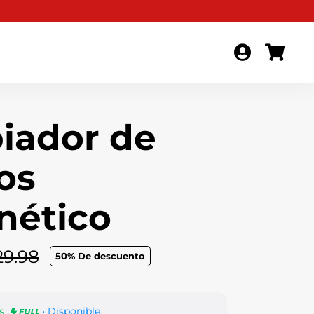
iador de
os
nético
29.98
50
% De descuento
is
• Disponible