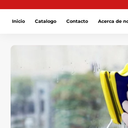
habitual
Inicio
Catalogo
Contacto
Acerca de n
Ir
directamente
al
contenido