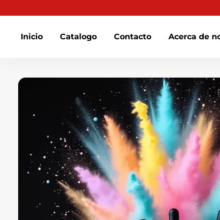
habitual
Inicio
Catalogo
Contacto
Acerca de n
Ir
directamente
al
contenido