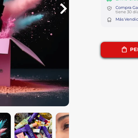
Compra Gar
tiene 30 dí
Más Vendi
PE