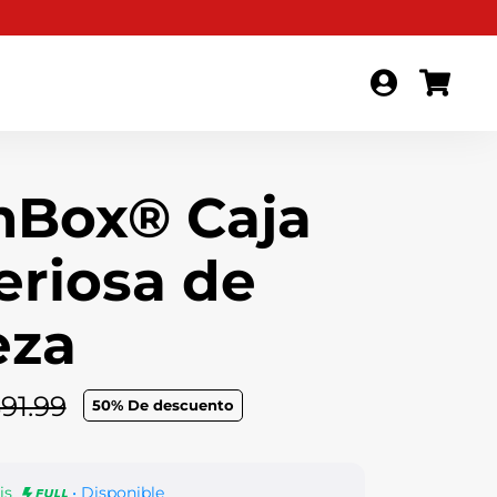
mBox® Caja
eriosa de
eza
91.99
50
% De descuento
is
• Disponible