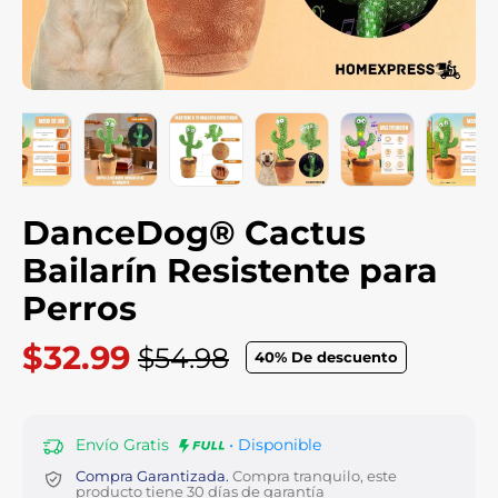
DanceDog® Cactus
Bailarín Resistente para
Perros
$32.99
$54.98
40
% De descuento
Precio
habitual
Envío Gratis
• Disponible
Compra Garantizada.
Compra tranquilo, este
producto tiene 30 días de garantía